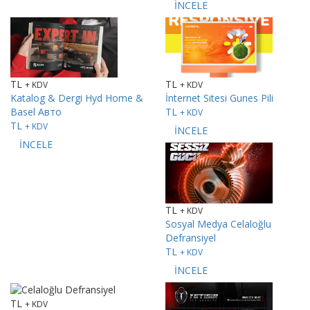
İNCELE
TL
TL
+ KDV
+ KDV
Katalog & Dergi
Hyd Home &
İnternet Sitesi
Gunes Pili
Basel Авто
TL
+ KDV
TL
+ KDV
İNCELE
İNCELE
TL
+ KDV
Sosyal Medya
Celaloğlu
Defransiyel
TL
+ KDV
İNCELE
TL
+ KDV