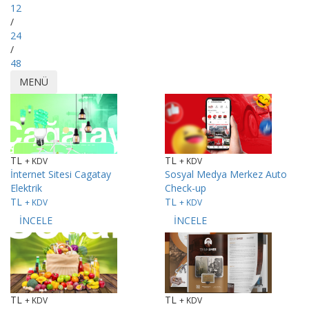
12
/
24
/
48
MENÜ
TL
TL
+ KDV
+ KDV
İnternet Sitesi
Cagatay
Sosyal Medya
Merkez Auto
Elektrik
Check-up
TL
TL
+ KDV
+ KDV
İNCELE
İNCELE
TL
TL
+ KDV
+ KDV