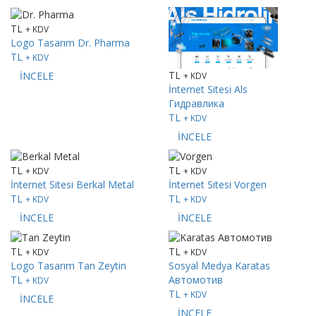
TL
+ KDV
Logo Tasarım
Dr. Pharma
TL
+ KDV
TL
İNCELE
+ KDV
İnternet Sitesi
Als
Гидравлика
TL
+ KDV
İNCELE
TL
TL
+ KDV
+ KDV
İnternet Sitesi
Berkal Metal
İnternet Sitesi
Vorgen
TL
TL
+ KDV
+ KDV
İNCELE
İNCELE
TL
TL
+ KDV
+ KDV
Logo Tasarım
Tan Zeytin
Sosyal Medya
Karatas
TL
Автомотив
+ KDV
TL
+ KDV
İNCELE
İNCELE