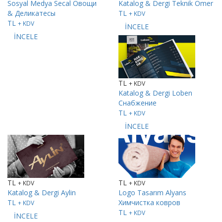
Sosyal Medya
Secal Овощи
Katalog & Dergi
Teknik Omer
& Деликатесы
TL
+ KDV
TL
+ KDV
İNCELE
İNCELE
TL
+ KDV
Katalog & Dergi
Loben
Снабжение
TL
+ KDV
İNCELE
TL
TL
+ KDV
+ KDV
Katalog & Dergi
Aylin
Logo Tasarım
Alyans
TL
Химчистка ковров
+ KDV
TL
+ KDV
İNCELE