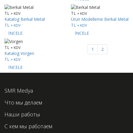
TL
TL
+ KDV
+ KDV
Katalog
Berkal Metal
Ürün Modelleme
Berkal Metal
TL
TL
+ KDV
+ KDV
İNCELE
İNCELE
TL
+ KDV
1
2
Katalog
Vorgen
TL
+ KDV
İNCELE
SMR Medya
Что мы делаем
Наши работы
С кем мы работаем