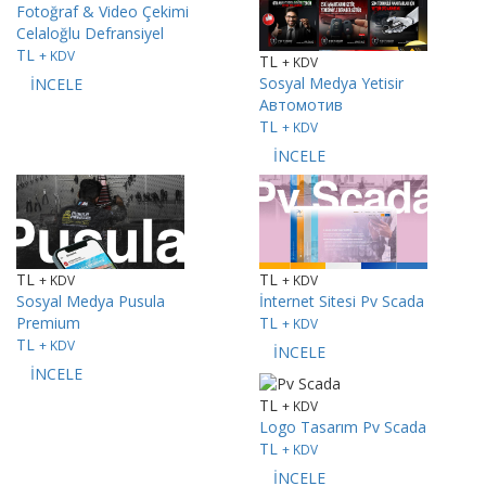
Fotoğraf & Video Çekimi
Celaloğlu Defransiyel
TL
+ KDV
TL
+ KDV
Sosyal Medya
Yetisir
İNCELE
Автомотив
TL
+ KDV
İNCELE
TL
TL
+ KDV
+ KDV
Sosyal Medya
Pusula
İnternet Sitesi
Pv Scada
Premium
TL
+ KDV
TL
+ KDV
İNCELE
İNCELE
TL
+ KDV
Logo Tasarım
Pv Scada
TL
+ KDV
İNCELE