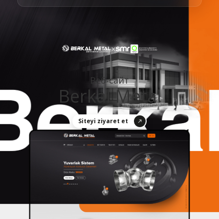
×
Веб‑сайт
Berkal Metal
Siteyi ziyaret et