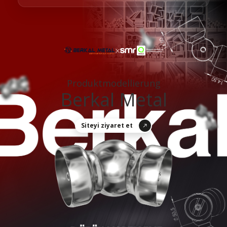
×
Produktmodellierung
Berkal Metal
Siteyi ziyaret et