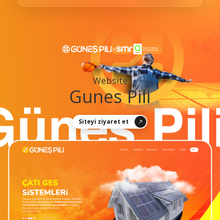
×
Website
Gunes Pili
Siteyi ziyaret et